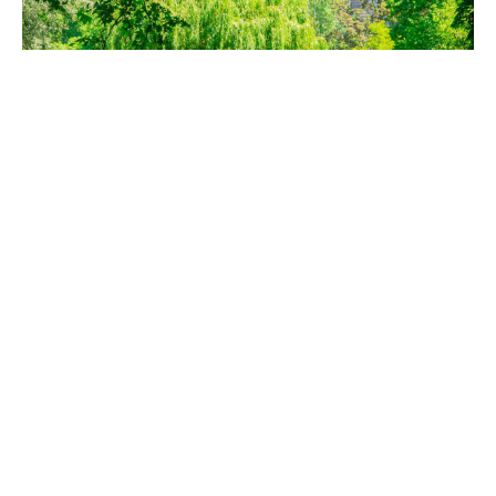
Во Франции на многих программах магистратуры у
вас будет возможность пройти оплачиваемую
стажировку на английском языке в течение полу-
года. Стажёрам платят минимально €592 в месяц в
самой Франции или €950 в месяц в соседних с