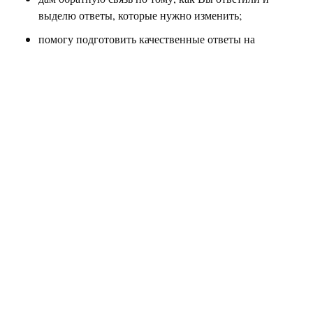
выделю ответы, которые нужно изменить;
помогу подготовить качественные ответы на
вопросы, на которые Вы затруднились ответить.
Что входит в урок:
список вопросов, которые независимая экспертная
комиссия (НЭК) Болашак задавала 4 потокам 2024
года и 1 потоку 2025 года;
подготовка ответов на вопросы с совместным
генерированием идей для ответов в письменной
форме в режиме реального времени.
Записаться
Запись проходит в
Instagram DM
.