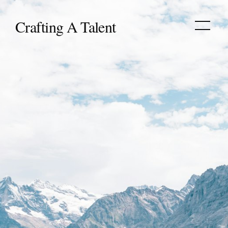
‎Crafting A Talent